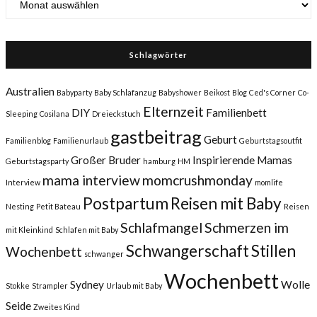
Schlagwörter
Australien
Babyparty
Baby Schlafanzug
Babyshower
Beikost
Blog
Ced's Corner
Co-
Elternzeit
DIY
Familienbett
Sleeping
Cosilana
Dreieckstuch
gastbeitrag
Geburt
Familienblog
Familienurlaub
Geburtstagsoutfit
Großer Bruder
Inspirierende Mamas
Geburtstagsparty
hamburg
HM
mama interview
momcrushmonday
Interview
momlife
Postpartum
Reisen mit Baby
Nesting
Petit Bateau
Reisen
Schlafmangel
Schmerzen im
mit Kleinkind
Schlafen mit Baby
Schwangerschaft
Stillen
Wochenbett
schwanger
Wochenbett
Sydney
Wolle
Stokke
Strampler
Urlaub mit Baby
Seide
Zweites Kind