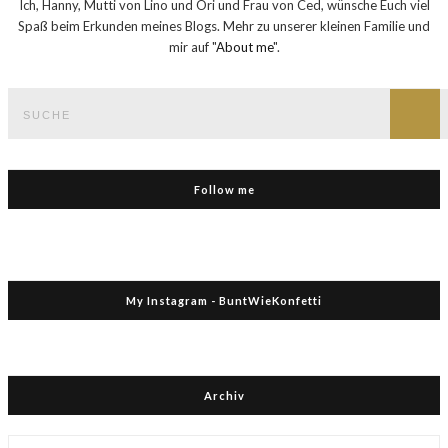
Ich, Hanny, Mutti von Lino und Ori und Frau von Ced, wünsche Euch viel
Spaß beim Erkunden meines Blogs. Mehr zu unserer kleinen Familie und
mir auf "
About me
".
Suche
nach:
Such
Follow me
My Instagram - BuntWieKonfetti
Archiv
Archiv