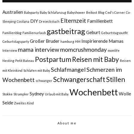
Australien
Babyparty
Baby Schlafanzug
Babyshower
Beikost
Blog
Ced's Corner
Co-
Elternzeit
DIY
Familienbett
Sleeping
Cosilana
Dreieckstuch
gastbeitrag
Geburt
Familienblog
Familienurlaub
Geburtstagsoutfit
Großer Bruder
Inspirierende Mamas
Geburtstagsparty
hamburg
HM
mama interview
momcrushmonday
Interview
momlife
Postpartum
Reisen mit Baby
Nesting
Petit Bateau
Reisen
Schlafmangel
Schmerzen im
mit Kleinkind
Schlafen mit Baby
Schwangerschaft
Stillen
Wochenbett
schwanger
Wochenbett
Sydney
Wolle
Stokke
Strampler
Urlaub mit Baby
Seide
Zweites Kind
About me