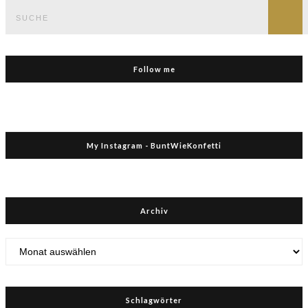
Suche
nach:
Such
Follow me
My Instagram - BuntWieKonfetti
Archiv
Archiv
Schlagwörter