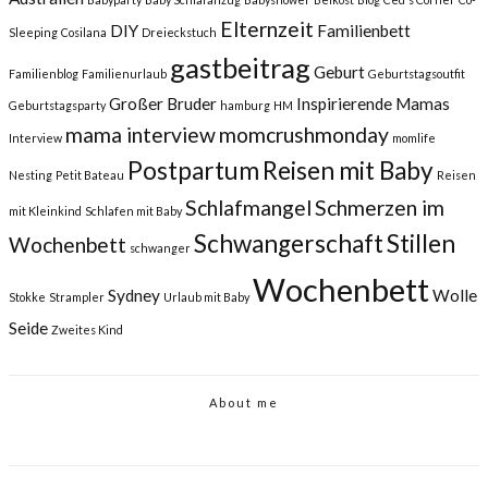
Elternzeit
DIY
Familienbett
Sleeping
Cosilana
Dreieckstuch
gastbeitrag
Geburt
Familienblog
Familienurlaub
Geburtstagsoutfit
Großer Bruder
Inspirierende Mamas
Geburtstagsparty
hamburg
HM
mama interview
momcrushmonday
Interview
momlife
Postpartum
Reisen mit Baby
Nesting
Petit Bateau
Reisen
Schlafmangel
Schmerzen im
mit Kleinkind
Schlafen mit Baby
Schwangerschaft
Stillen
Wochenbett
schwanger
Wochenbett
Sydney
Wolle
Stokke
Strampler
Urlaub mit Baby
Seide
Zweites Kind
About me