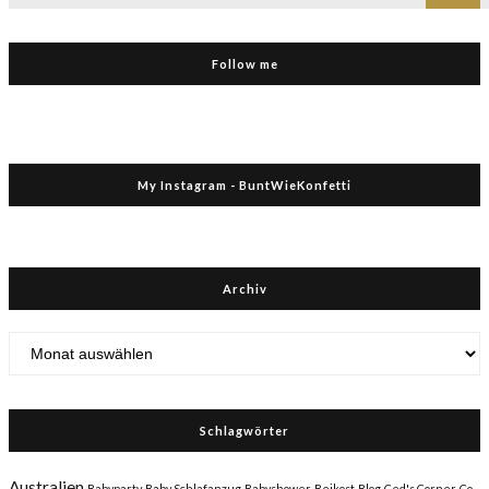
Follow me
My Instagram - BuntWieKonfetti
Archiv
Archiv
Schlagwörter
Australien
Babyparty
Baby Schlafanzug
Babyshower
Beikost
Blog
Ced's Corner
Co-